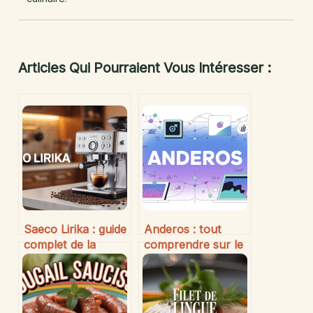
Articles Qui Pourraient Vous Intéresser :
Saeco Lirika : guide
Anderos : tout
complet de la
comprendre sur le
machine à café
groupe leader en
automatique qui
data et marketing
simplifie votre
digital
quotidien