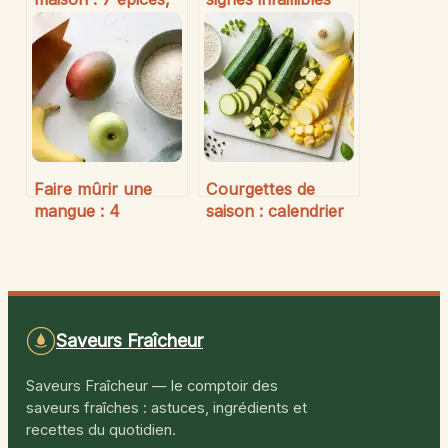
20 minutes et la
pour choisir le
méthode pour
meilleur fruit
maîtriser l’art indien
de l’assemblage
Faire mûrir une
Courgettes de
mangue : 4
saison : calendrier
méthodes efficaces
de récolte et 4 clés
pour l’attendrir en
pour les sublimer
24h
Saveurs Fraîcheur
Saveurs Fraîcheur — le comptoir des
saveurs fraîches : astuces, ingrédients et
recettes du quotidien.