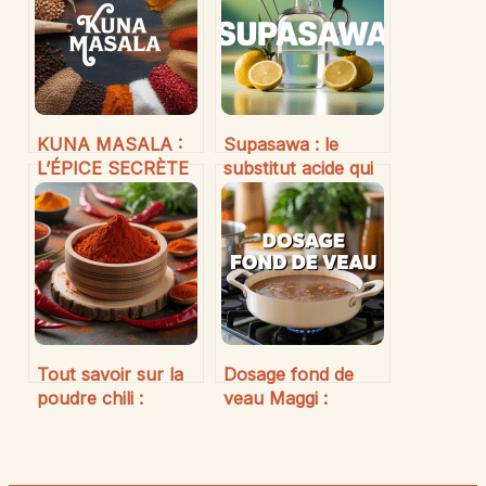
KUNA MASALA :
Supasawa : le
L’ÉPICE SECRÈTE
substitut acide qui
DE LA CUISINE
révolutionne le bar
INDIENNE À
et la cuisine
DÉCOUVRIR
Tout savoir sur la
Dosage fond de
poudre chili :
veau Maggi :
usages, saveurs et
conseils efficaces
conseils d’expert
pour réussir toutes
vos préparations