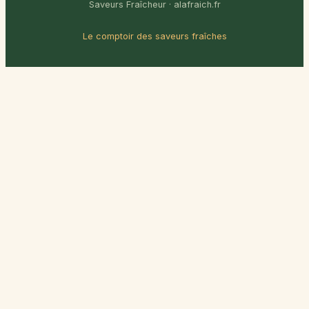
Saveurs Fraîcheur · alafraich.fr
Le comptoir des saveurs fraîches