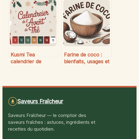
alternatives et
incontournable
conseils pratiques
pour la
gourmandise
orientale
Kusmi Tea
Farine de coco :
calendrier de
bienfaits, usages et
l’Avent :
conseils pour vos
l’expérience
recettes
gourmande à offrir
ou à s’offrir
Saveurs Fraîcheur
Saveurs Fraîcheur — le comptoir des
saveurs fraîches : astuces, ingrédients et
recettes du quotidien.