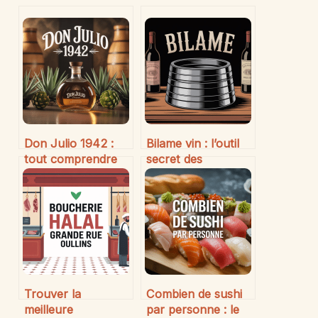
Don Julio 1942 :
Bilame vin : l’outil
tout comprendre
secret des
sur cette tequila
amateurs pour
d’exception
déboucher sans
casser le bouchon
Trouver la
Combien de sushi
meilleure
par personne : le