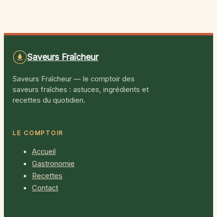
boucherie halal
guide pour bien
Grande Rue
doser
d’Oullins : conseils
et bonnes adresses
Saveurs Fraîcheur
Saveurs Fraîcheur — le comptoir des
saveurs fraîches : astuces, ingrédients et
recettes du quotidien.
LE COMPTOIR
Accueil
Gastronomie
Recettes
Contact