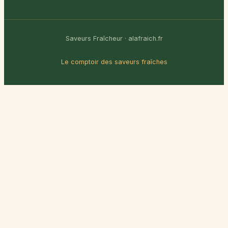
Saveurs Fraîcheur · alafraich.fr
Le comptoir des saveurs fraîches