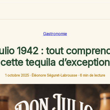
Gastronomie
lio 1942 : tout compren
cette tequila d’exception
1 octobre 2025
·
Éléonore Séguret-Labrousse
·
6 min de lecture