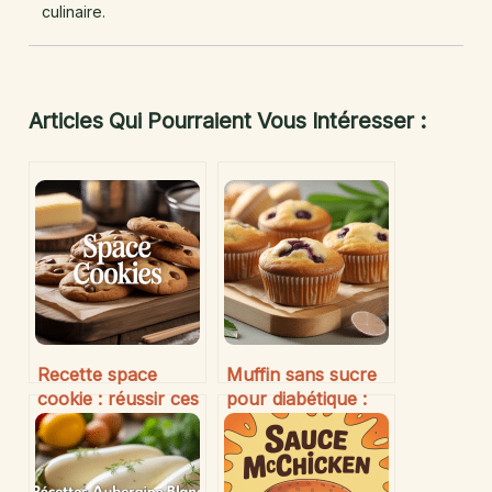
culinaire.
Articles Qui Pourraient Vous Intéresser :
Recette space
Muffin sans sucre
cookie : réussir ces
pour diabétique :
biscuits originaux
idées savoureuses
et gourmands en
et conseils adaptés
toute sécurité