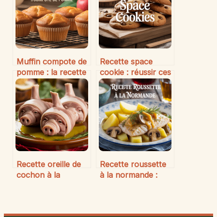
Muffin compote de
Recette space
pomme : la recette
cookie : réussir ces
moelleuse qui
biscuits originaux
séduit petits et
et gourmands en
grands
toute sécurité
Recette oreille de
Recette roussette
cochon à la
à la normande :
portugaise :
guide gourmand,
saveurs
astuces et tradition
authentiques et
culinaire