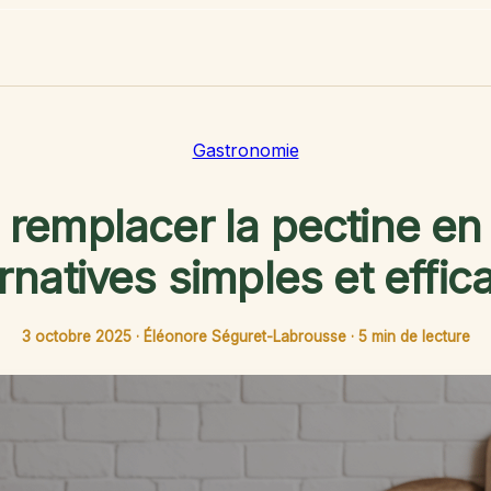
Gastronomie
 remplacer la pectine en 
ernatives simples et effic
3 octobre 2025
·
Éléonore Séguret-Labrousse
·
5 min de lecture