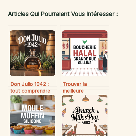
Articles Qui Pourraient Vous Intéresser :
Don Julio 1942 :
Trouver la
tout comprendre
meilleure
sur cette tequila
boucherie halal
d’exception
Grande Rue
d’Oullins : conseils
et bonnes adresses