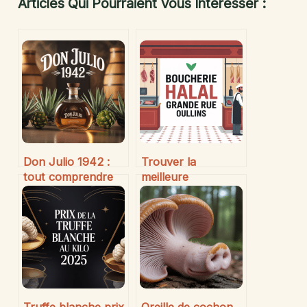
Articles Qui Pourraient Vous Intéresser :
Don Julio 1942 :
Trouver la
tout comprendre
meilleure
sur cette tequila
boucherie halal
d’exception
Grande Rue
d’Oullins : conseils
et bonnes adresses
Truffe blanche prix
Oreille de cochon