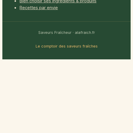
Bien choisir ses ingrédients & produits
Recettes par envie
Saveurs Fraîcheur · alafraich.fr
Le comptoir des saveurs fraîches