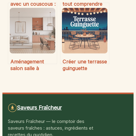
avec un couscous :
tout comprendre
guide pour
sur ce quartier et
accorder vins et
ses spécificités
mets orientaux
Aménagement
Créer une terrasse
salon salle à
guinguette
manger 20m2 :
conviviale et
idées futées et
tendance : guide
plans malins
complet
Saveurs Fraîcheur
Saveurs Fraîcheur — le comptoir des
saveurs fraîches : astuces, ingrédients et
recettes du quotidien.