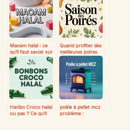
Maoam halal : ce
Quand profiter des
qu’il faut savoir sur
meilleures poires
les bonbons et leur
de saison : guide
composition
pratique pour
choisir et savourer
Haribo Croco halal
poêle à pellet mcz
ou pas ? Ce qu’il
problème :
faut vraiment
solutions simples
savoir
pour les pannes les