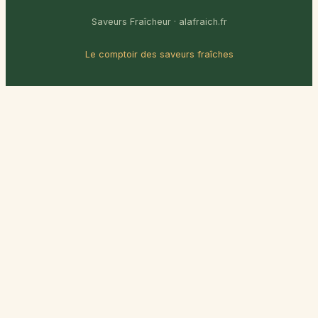
Saveurs Fraîcheur · alafraich.fr
Le comptoir des saveurs fraîches