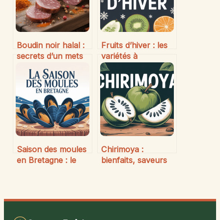
Boudin noir halal :
Fruits d’hiver : les
secrets d’un mets
variétés à
gourmand et
savourer, leurs
respectueux
bienfaits et leur
saisonnalité
Saison des moules
Chirimoya :
en Bretagne : le
bienfaits, saveurs
guide essentiel
et conseils pour
pour profiter
profiter de ce fruit
pleinement
exotique