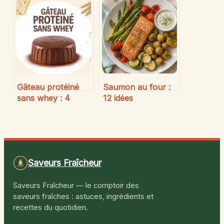
savoureuses pour
grasse ni sucre :
toutes les envies
idées gourmandes
et légères à tester
Gâteau protéiné
Saumon au four :
sans whey : 4
12 idées
ingrédients
d’accompagnements
naturels pour une
pour sublimer vos
texture parfaite et
filets
12g de protéines
Saveurs Fraîcheur
Saveurs Fraîcheur — le comptoir des
saveurs fraîches : astuces, ingrédients et
recettes du quotidien.