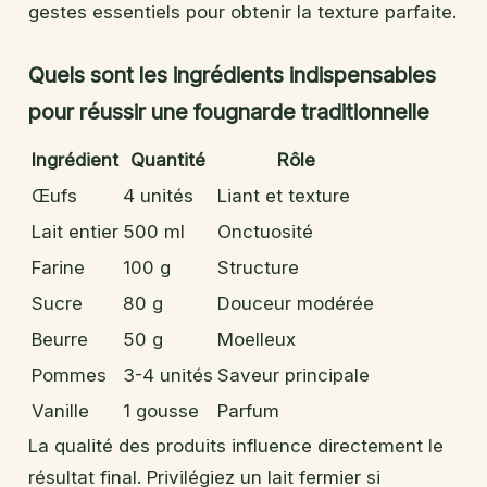
gestes essentiels pour obtenir la texture parfaite.
Quels sont les ingrédients indispensables
pour réussir une fougnarde traditionnelle
Ingrédient
Quantité
Rôle
Œufs
4 unités
Liant et texture
Lait entier
500 ml
Onctuosité
Farine
100 g
Structure
Sucre
80 g
Douceur modérée
Beurre
50 g
Moelleux
Pommes
3-4 unités
Saveur principale
Vanille
1 gousse
Parfum
La qualité des produits influence directement le
résultat final. Privilégiez un lait fermier si