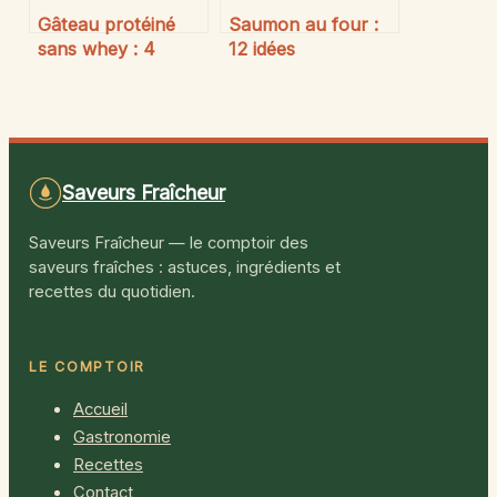
Gâteau protéiné
Saumon au four :
sans whey : 4
12 idées
ingrédients
d’accompagnements
naturels pour une
pour sublimer vos
texture parfaite et
filets
12g de protéines
Saveurs Fraîcheur
Saveurs Fraîcheur — le comptoir des
saveurs fraîches : astuces, ingrédients et
recettes du quotidien.
LE COMPTOIR
Accueil
Gastronomie
Recettes
Contact