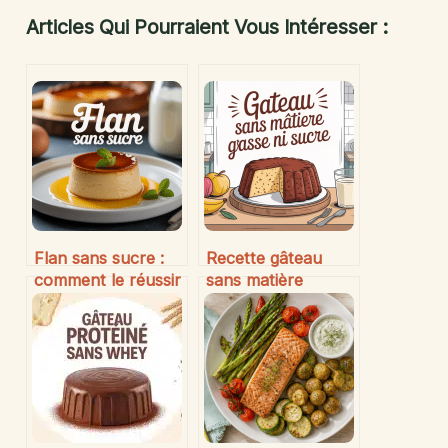
Articles Qui Pourraient Vous Intéresser :
Flan sans sucre :
Recette gâteau
comment le réussir
sans matière
et l’apprécier
grasse ni sucre :
pleinement
idées gourmandes
et légères à tester