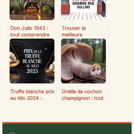
Don Julio 1942 :
Trouver la
tout comprendre
meilleure
sur cette tequila
boucherie halal
d’exception
Grande Rue
d’Oullins : conseils
et bonnes adresses
Truffe blanche prix
Oreille de cochon
au kilo 2024 :
champignon : tout
combien coûte le
comprendre,
diamant culinaire
cuisiner et
cet année ?
apprécier