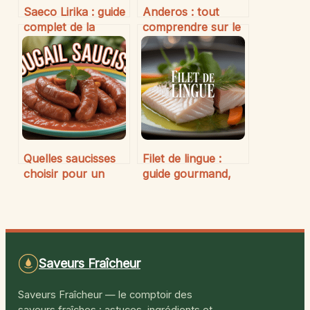
Saeco Lirika : guide
Anderos : tout
complet de la
comprendre sur le
machine à café
groupe leader en
automatique qui
data et marketing
simplifie votre
digital
quotidien
Quelles saucisses
Filet de lingue :
choisir pour un
guide gourmand,
rougail authentique
conseils et astuces
et savoureux
pour le sublimer
Saveurs Fraîcheur
Saveurs Fraîcheur — le comptoir des
saveurs fraîches : astuces, ingrédients et