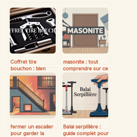
Coffret tire
masonite : tout
bouchon : bien
comprendre sur ce
choisir son set
matériau bois
pour allier praticité
reconstitué
et élégance
polyvalent
fermer un escalier
Balai serpillière :
pour garder la
guide complet pour