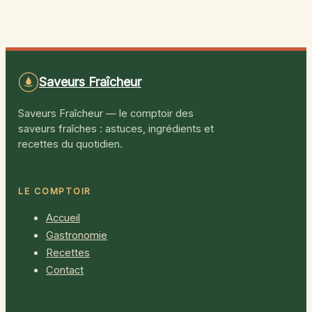
chaleur : solutions
bien choisir et
efficaces et
nettoyer
astuces simples
efficacement
Saveurs Fraîcheur
Saveurs Fraîcheur — le comptoir des
saveurs fraîches : astuces, ingrédients et
recettes du quotidien.
LE COMPTOIR
Accueil
Gastronomie
Recettes
Contact