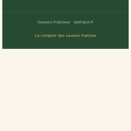
Saveurs Fraîcheur · alafraich.fr
Le comptoir des saveurs fraîches