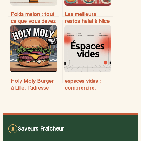
Poids melon : tout
Les meilleurs
ce que vous devez
restos halal à Nice
savoir pour bien
: guide pour
choisir
savourer une
cuisine authentique
Holy Moly Burger
espaces vides :
à Lille : l’adresse
comprendre,
incontournable des
utiliser et corriger
amoureux du
ces blancs en
smash burger
typographie
Saveurs Fraîcheur