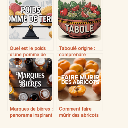
Quel est le poids
Taboulé origine :
d’une pomme de
comprendre
terre et pourquoi le
l’histoire et les
connaître est utile
traditions de ce
plat emblématique
Marques de bières :
Comment faire
panorama inspirant
mûrir des abricots
des grands noms
à la maison
internationaux et
facilement