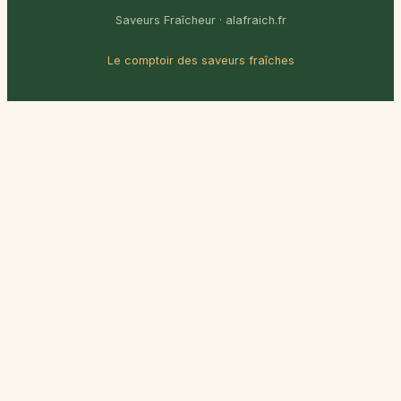
Saveurs Fraîcheur · alafraich.fr
Le comptoir des saveurs fraîches