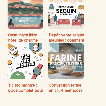
Casa maca ibiza
Dépôt vente seguin
hôtel de charme
meubles : comment
avec vue sur dalt
acheter et vendre
vila et restaurant
malin
gastronomique
Tic tac montre :
Conversion farine
guide complet pour
en cl : 4 méthodes
choisir et acheter
infaillibles pour
au meilleur prix
doser sans balance