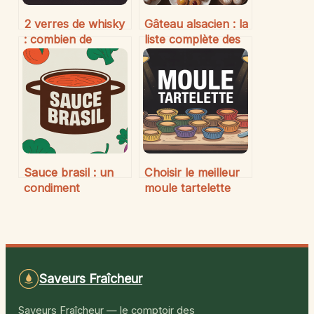
2 verres de whisky
Gâteau alsacien : la
: combien de
liste complète des
grammes d’alcool
spécialités sucrées
réel consommez-
d’Alsace
vous ?
Sauce brasil : un
Choisir le meilleur
condiment
moule tartelette
incontournable
pour des
pour réveiller vos
pâtisseries réussies
plats
Saveurs Fraîcheur
Saveurs Fraîcheur — le comptoir des