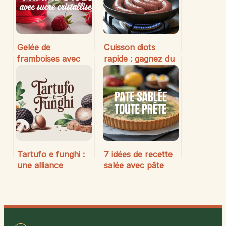
Gelée de
Cuisson diots
framboises avec
rapide : gagnez du
sucre cristallisé :
temps pour
réussir une recette
savourer ces
gourmande et
saucisses
simple
savoyardes
Tartufo e funghi :
7 idées de recette
une alliance
salée avec pâte
gourmande et
sablée toute prête
raffinée en cuisine
à tester chez vous