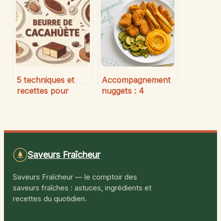
vos desserts
alternatives
maison
gourmandes
5 techniques et
Accompagnement
recettes pour
nuggets : 4
maîtriser le beurre
alternatives saines
de cacahuète en
pour remplacer les
cuisine salée et
frites
sucrée
Saveurs Fraîcheur
Saveurs Fraîcheur — le comptoir des
saveurs fraîches : astuces, ingrédients et
recettes du quotidien.