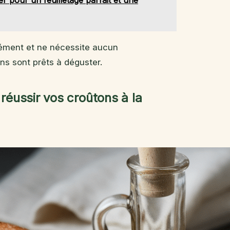
ier pour un feuilletage parfait et une
nément et ne nécessite aucun
s sont prêts à déguster.
réussir vos croûtons à la