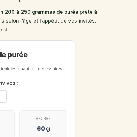
on
200 à 250 grammes de purée
prête à
 selon l’âge et l’appétit de vos invités.
fil :
de purée
enir les quantités nécessaires.
vives :
BEURRE
60 g