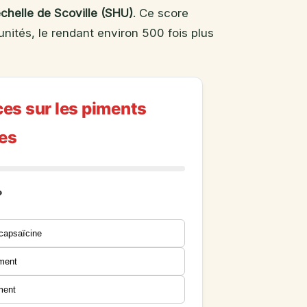
échelle de Scoville (SHU)
. Ce score
nités, le rendant environ 500 fois plus
es sur les piments
es
?
 capsaïcine
iment
iment