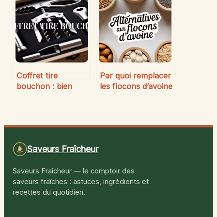
votre rétention
gourmandise
collaborateurs
emblématique
Coffret tire
Par quoi remplacer
bouchon : bien
les flocons d’avoine
choisir son set
dans vos recettes
pour allier praticité
du quotidien
et élégance
Saveurs Fraîcheur
Saveurs Fraîcheur — le comptoir des
saveurs fraîches : astuces, ingrédients et
recettes du quotidien.