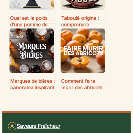
Quel est le poids
Taboulé origine :
d’une pomme de
comprendre
terre et pourquoi le
l’histoire et les
connaître est utile
traditions de ce
plat emblématique
Marques de bières :
Comment faire
panorama inspirant
mûrir des abricots
des grands noms
à la maison
internationaux et
facilement
français
Saveurs Fraîcheur