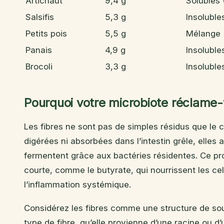
Artichaut
9,4 g
Solubles 
Salsifis
5,3 g
Insoluble
Petits pois
5,5 g
Mélange
Panais
4,9 g
Insoluble
Brocoli
3,3 g
Insoluble
Pourquoi votre microbiote réclame-t-
Les fibres ne sont pas de simples résidus que le c
digérées ni absorbées dans l’intestin grêle, elles a
fermentent grâce aux bactéries résidentes. Ce pr
courte, comme le butyrate, qui nourrissent les cellu
l’inflammation systémique.
Considérez les fibres comme une structure de sou
type de fibre, qu’elle provienne d’une racine ou d