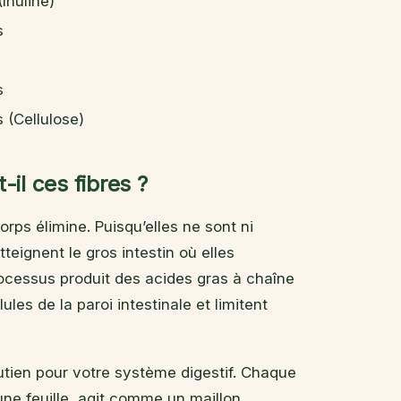
(Inuline)
s
s
s (Cellulose)
il ces fibres ?
orps élimine. Puisqu’elles ne sont ni
tteignent le gros intestin où elles
ocessus produit des acides gras à chaîne
les de la paroi intestinale et limitent
tien pour votre système digestif. Chaque
’une feuille, agit comme un maillon