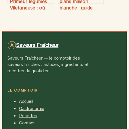
Primeur légumes
plans maison
Viletaneuse : où
blanche : guide
trouver des
complet pour
produits frais et
choisir ou créer le
locaux
bon modèle
Saveurs Fraîcheur
Saveurs Fraîcheur — le comptoir des
saveurs fraîches : astuces, ingrédients et
recettes du quotidien.
LE COMPTOIR
Accueil
Gastronomie
Recettes
Contact