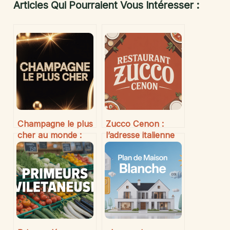
Articles Qui Pourraient Vous Intéresser :
Champagne le plus
Zucco Cenon :
cher au monde :
l’adresse italienne
immersion dans
incontournable à
l’univers exclusif
Cenon
des grandes
cuvées