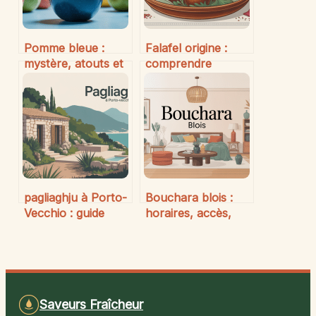
Pomme bleue :
Falafel origine :
mystère, atouts et
comprendre
origines d’un fruit
l’histoire et
extraordinaire
l’évolution de la
recette
pagliaghju à Porto-
Bouchara blois :
Vecchio : guide
horaires, accès,
complet pour
services et bonnes
choisir votre séjour
affaires
idéal
Saveurs Fraîcheur