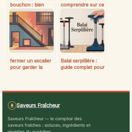
bouchon : bien
comprendre sur ce
choisir son set
matériau bois
pour allier praticité
reconstitué
et élégance
polyvalent
fermer un escalier
Balai serpillière :
pour garder la
guide complet pour
chaleur : solutions
bien choisir et
efficaces et
nettoyer
astuces simples
efficacement
Saveurs Fraîcheur
Saveurs Fraîcheur — le comptoir des
saveurs fraîches : astuces, ingrédients et
recettes du quotidien.