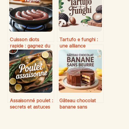
Cuisson diots
Tartufo e funghi :
rapide : gagnez du
une alliance
temps pour
gourmande et
savourer ces
raffinée en cuisine
saucisses
savoyardes
Assaisonné poulet :
Gâteau chocolat
secrets et astuces
banane sans
pour sublimer
beurre : la recette
votre volaille à
pour un moelleux
chaque repas
intense sans