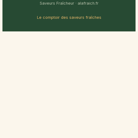
Saveurs Fraîcheur · alafraich.fr
Le comptoir des saveurs fraîches