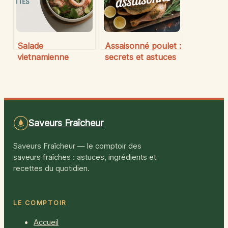
Salade
Assaisonné poulet :
vietnamienne
secrets et astuces
crevette :
pour sublimer
fraîcheur, saveurs
votre volaille à
et astuces maison
chaque repas
Saveurs Fraîcheur
Saveurs Fraîcheur — le comptoir des
saveurs fraîches : astuces, ingrédients et
recettes du quotidien.
LE COMPTOIR
Accueil