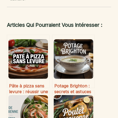
Articles Qui Pourraient Vous Intéresser :
Pâte à pizza sans
Potage Brighton :
levure : réussir une
secrets et astuces
pizza maison
pour réussir cette
légère et rapide
soupe délicate