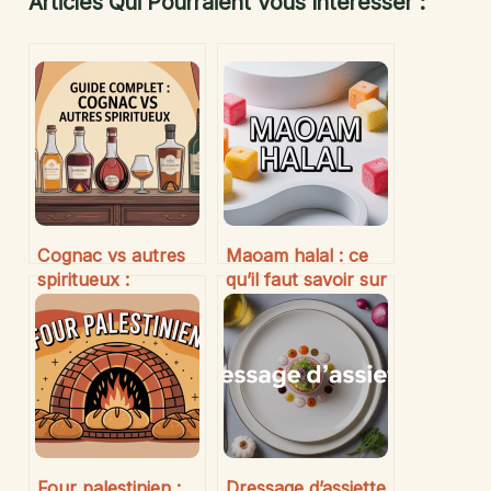
Articles Qui Pourraient Vous Intéresser :
Cognac vs autres
Maoam halal : ce
spiritueux :
qu’il faut savoir sur
comment faire la
les bonbons et leur
différence et
composition
choisir le bon
Four palestinien :
Dressage d’assiette