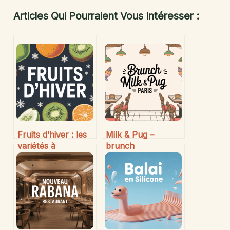
Articles Qui Pourraient Vous Intéresser :
Fruits d’hiver : les
Milk & Pug –
variétés à
brunch
savourer, leurs
incontournable à
bienfaits et leur
ne pas manquer à
saisonnalité
Paris