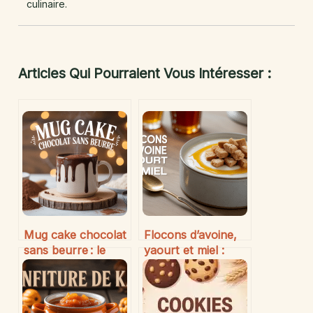
culinaire.
Articles Qui Pourraient Vous Intéresser :
Mug cake chocolat
Flocons d’avoine,
sans beurre : le
yaourt et miel :
dessert express et
l’alliance
léger qui séduit
gourmande et
nutritive à adopter