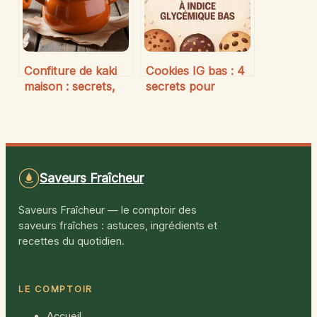
Confiture de kaki
Cookies IG bas : 4
maison : secrets,
secrets pour
idées et conseils
réussir vos biscuits
gourmands
avec la farine
d’orge
Saveurs Fraîcheur
Saveurs Fraîcheur — le comptoir des
saveurs fraîches : astuces, ingrédients et
recettes du quotidien.
LE COMPTOIR
Accueil