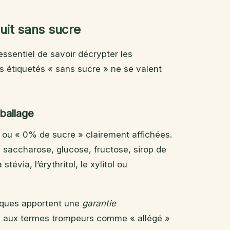
cuit sans sucre
 essentiel de savoir décrypter les
its étiquetés « sans sucre » ne se valent
mballage
ou « 0% de sucre » clairement affichées.
de saccharose, glucose, fructose, sirop de
tévia, l’érythritol, le xylitol ou
tiques apportent une
garantie
ion aux termes trompeurs comme « allégé »