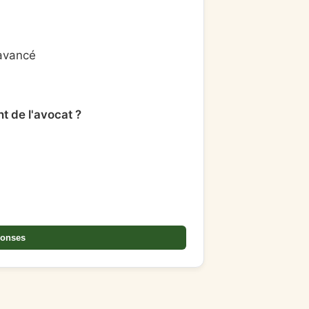
 avancé
t de l'avocat ?
ponses