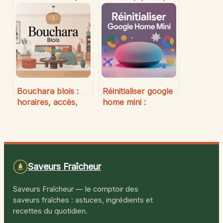
cher : 15 idées
service client, que
simples et efficaces
faut-il en penser ?
Bouchara blois :
Réinitialiser google
horaires, accès,
home mini :
services et bonnes
méthodes simples
affaires
pour repartir de
zéro
Saveurs Fraîcheur
Saveurs Fraîcheur — le comptoir des
saveurs fraîches : astuces, ingrédients et
recettes du quotidien.